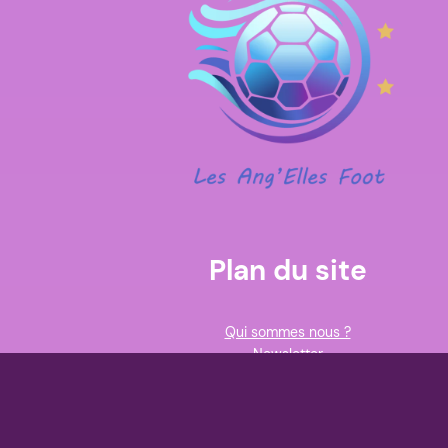
Plan du site
Qui sommes nous ?
Newsletter
Événements
Partenariats
Sponsors
Inscription